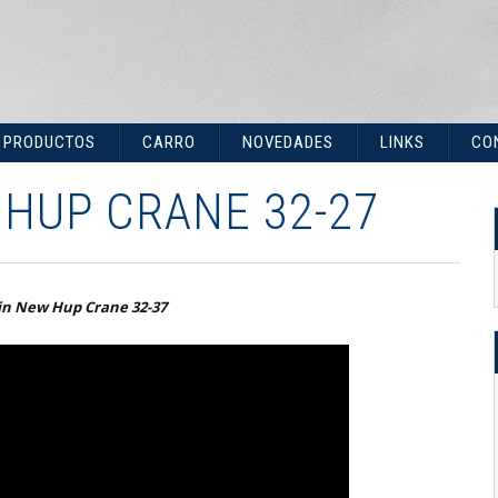
PRODUCTOS
CARRO
NOVEDADES
LINKS
CO
ABERTURAS ITALPLAST
 HUP CRANE 32-27
GENERADORES (SOLO
EN URUGUAY Y BOLIVIA)
GRÚAS
in New Hup Crane 32-37
CABLES