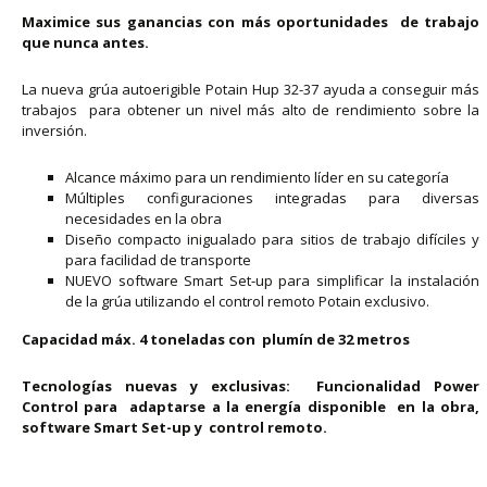
Maximice
sus
ganancias
con
más
oportunidades
de
trabajo
que
nunca
antes.
La nueva grúa autoerigible Potain Hup 32-37 ayuda a conseguir más
trabajos para obtener un nivel más alto de rendimiento sobre la
inversión.
Alcance máximo para un rendimiento líder en su categoría
Múltiples configuraciones integradas para diversas
necesidades en la obra
Diseño compacto inigualado para sitios de trabajo difíciles y
para facilidad de transporte
NUEVO software Smart Set-up para simplificar la instalación
de la grúa utilizando el control remoto Potain exclusivo.
Capacidad
máx.
4
toneladas
con
plumín
de
32
metros
Tecnologías
nuevas
y exclusivas:
Funcionalidad
Power
Control
para adaptarse
a
la
energía
disponible
en
la
obra,
software
Smart
Set-up
y control
remoto.